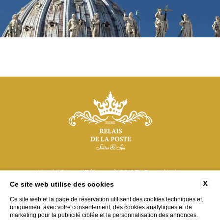
Via del Corso, 117 (II piano), 00187 - Roma | Italia
X
Ce site web utilise des cookies
tel:
+39 348 408 2106
e-mail:
info@relaisdelaposterome.com
Ce site web et la page de réservation utilisent des cookies techniques et,
P.Iva: 15265211001
uniquement avec votre consentement, des cookies analytiques et de
marketing pour la publicité ciblée et la personnalisation des annonces.