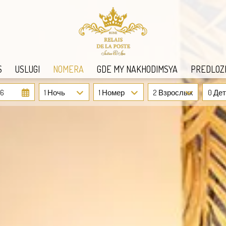
S
USLUGI
NOMERA
GDE MY NAKHODIMSYA
PREDLOZ
26
1 Ночь
1 Номер
2 Взрослых
0 Де