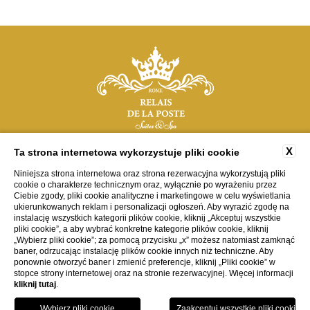
X
Ta strona internetowa wykorzystuje pliki cookie
Via del Corso, 117 (II piano), 00187 - Roma | Italia
Niniejsza strona internetowa oraz strona rezerwacyjna wykorzystują pliki
tel:
+39 348 408 2106
cookie o charakterze technicznym oraz, wyłącznie po wyrażeniu przez
e-mail:
info@relaisdelaposterome.com
Ciebie zgody, pliki cookie analityczne i marketingowe w celu wyświetlania
ukierunkowanych reklam i personalizacji ogłoszeń. Aby wyrazić zgodę na
P.Iva: 15265211001
instalację wszystkich kategorii plików cookie, kliknij „Akceptuj wszystkie
pliki cookie”, a aby wybrać konkretne kategorie plików cookie, kliknij
„Wybierz pliki cookie”; za pomocą przycisku „x” możesz natomiast zamknąć
KONTAKTY
DANE FIRMY
PRYWATNOŚĆ
COOKIE
ACCESSIBILITY
baner, odrzucając instalację plików cookie innych niż techniczne. Aby
ponownie otworzyć baner i zmienić preferencje, kliknij „Pliki cookie” w
stopce strony internetowej oraz na stronie rezerwacyjnej. Więcej informacji
STRONA STWORZONA PRZEZ BLASTNESS
kliknij tutaj
.