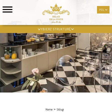
POL
POL
WYBIERZ STRUKTURĘ
Home
Uslugi