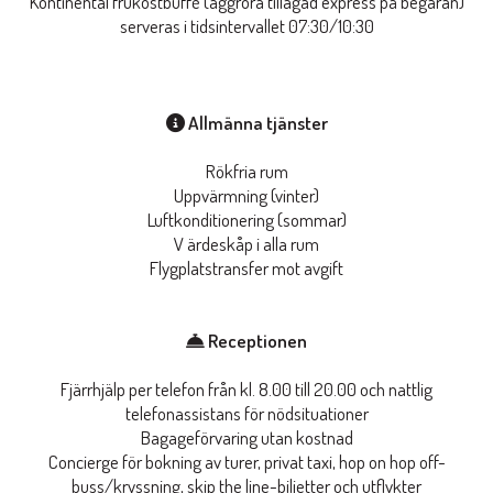
Kontinental frukostbuffé (äggröra tillagad express på begäran)
serveras i tidsintervallet 07:30/10:30
Allmänna tjänster
Rökfria rum
Uppvärmning (vinter)
Luftkonditionering (sommar)
V ärdeskåp i alla rum
Flygplatstransfer mot avgift
Receptionen
Fjärrhjälp per telefon från kl. 8.00 till 20.00 och nattlig
telefonassistans för nödsituationer
Bagageförvaring utan kostnad
Concierge för bokning av turer, privat taxi, hop on hop off-
buss/kryssning, skip the line-biljetter och utflykter