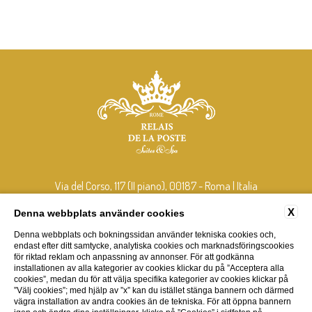
Via del Corso, 117 (II piano), 00187 - Roma | Italia
tel:
+39 348 408 2106
X
Denna webbplats använder cookies
e-mail:
info@relaisdelaposterome.com
P.Iva: 15265211001
Denna webbplats och bokningssidan använder tekniska cookies och,
endast efter ditt samtycke, analytiska cookies och marknadsföringscookies
för riktad reklam och anpassning av annonser. För att godkänna
installationen av alla kategorier av cookies klickar du på ”Acceptera alla
KONTAKTER
FÖRETAGSDATA
INTEGRITETSPOLICY
COOKIE
cookies”, medan du för att välja specifika kategorier av cookies klickar på
ACCESSIBILITY
”Välj cookies”; med hjälp av ”x” kan du istället stänga bannern och därmed
vägra installation av andra cookies än de tekniska. För att öppna bannern