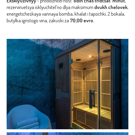
Eksklyuzivnyy
- prodolzhitel'nost'
odin chas tridtsat' minut
,
rezerviruetsya isklyuchitel'no dlya maksimum
dvukh chelovek
,
energeticheskaya vannaya bomba, khalat i tapochki, 2 bokala,
butylka igristogo vina, zakuski za
70,00 evro.