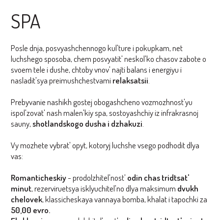
SPA
Posle dnja, posvyashchennogo kul'ture i pokupkam, net
luchshego sposoba, chem posvyatit' neskol'ko chasov zabote o
svoem tele i dushe, chtoby vnov' najti balans i energiyu i
nasladit'sya preimushchestvami
relaksatsii
.
Prebyvanie nashikh gostej obogashcheno vozmozhnost'yu
ispol'zovat' nash malen'kiy spa, sostoyashchiy iz infrakrasnoj
sauny,
shotlandskogo dusha i dzhakuzi
.
Vy mozhete vybrat' opyt, kotoryj luchshe vsego podhodit dlya
vas:
Romanticheskiy
- prodolzhitel'nost'
odin chas tridtsat'
minut
, rezerviruetsya isklyuchitel'no dlya maksimum
dvukh
chelovek
, klassicheskaya vannaya bomba, khalat i tapochki za
50,00 evro.